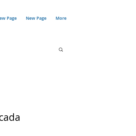
ew Page
New Page
More
icada