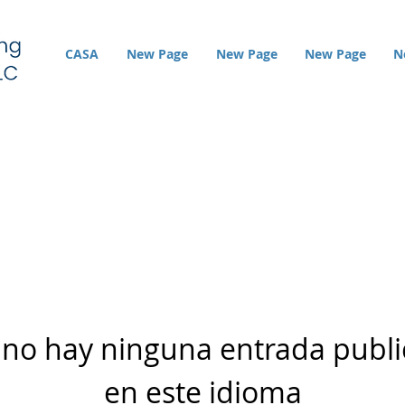
CASA
New Page
New Page
New Page
N
no hay ninguna entrada publ
en este idioma